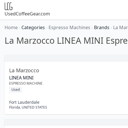
UsedCoffeeGear.com
Home
›
Categories
›
Espresso Machines
›
Brands
›
La Ma
La Marzocco LINEA MINI Espr
La Marzocco
LINEA MINI
ESPRESSO MACHINE
Used
Fort Lauderdale
Florida
,
UNITED STATES